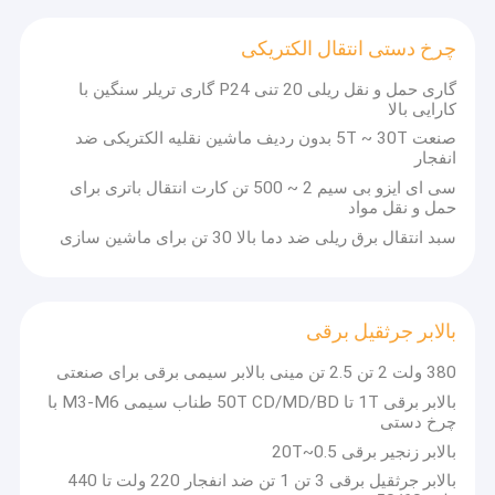
چرخ دستی انتقال الکتریکی
گاری حمل و نقل ریلی 20 تنی P24 گاری تریلر سنگین با
کارایی بالا
صنعت 5T ~ 30T بدون ردیف ماشین نقلیه الکتریکی ضد
انفجار
سی ای ایزو بی سیم 2 ~ 500 تن کارت انتقال باتری برای
حمل و نقل مواد
سبد انتقال برق ریلی ضد دما بالا 30 تن برای ماشین سازی
بالابر جرثقیل برقی
خانه
380 ولت 2 تن 2.5 تن مینی بالابر سیمی برقی برای صنعتی
بالابر برقی 1T تا 50T CD/MD/BD طناب سیمی M3-M6 با
محصولات
چرخ دستی
بالابر زنجیر برقی 0.5~20T
ویدیو
CATET
شرکت شرکت تولیدی مبتنی بر فناوری است که تحقیقات و
بالابر جرثقیل برقی 3 تن 1 تن ضد انفجار 220 ولت تا 440
توسعه تجهیزات و تولید هوشمند را ادغام می کند و وابسته به گروه