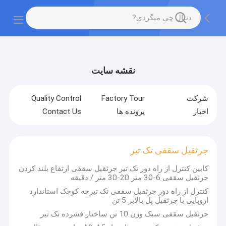
gtag('config', 'G-QWE9HWC3PF', {cookie_flags:
"SameSite=None;Secure"});
نقشه سایت
شرکت
Factory Tour
Quality Control
اخبار
پرونده ها
Contact Us
جرثقیل سقفی تک تیر
کابین کنترل از راه دور تک تیر جرثقیل سقفی ارتفاع بلند کردن
جرثقیل سقفی 6-30 متر 20-30 متر / دقیقه
کنترل از راه دور جرثقیل سقفی تک تیرچه کوچک استاندارد
اروپایی با جرثقیل پل بالابر 5 تن
جرثقیل سقفی سبک وزن 10 تن ساختار فشرده تک تیر