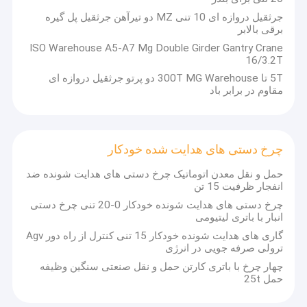
جرثقیل دروازه ای 10 تنی MZ دو تیرآهن جرثقیل پل گیره
برقی بالابر
ISO Warehouse A5-A7 Mg Double Girder Gantry Crane
16/3.2T
5T تا 300T MG Warehouse دو پرتو جرثقیل دروازه ای
مقاوم در برابر باد
چرخ دستی های هدایت شده خودکار
حمل و نقل معدن اتوماتیک چرخ دستی های هدایت شونده ضد
انفجار ظرفیت 15 تن
چرخ دستی های هدایت شونده خودکار 0-20 تنی چرخ دستی
انبار با باتری لیتیومی
گاری های هدایت شونده خودکار 15 تنی کنترل از راه دور Agv
ترولی صرفه جویی در انرژی
چهار چرخ با باتری کارتن حمل و نقل صنعتی سنگین وظیفه
حمل 25t