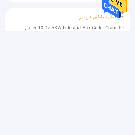
جرثقیل سقفی دو تیر
10-15.5KW Industrial Box Girder Crane 5T جرثقیل
سقفی دو تیر
میز بالابر قیچی هیدرولیک
میز بالابر قیچی هیدرولیک برقی ثابت سایز بزرگ 0.75 کیلو
وات
جرثقیل دروازه ای تک تیر
جرثقیل دروازه ای 18 تا 35 متر دهانه 20 تی جرثقیل دروازه
ای نوع L تک پرتو جرثقیل دروازه ای