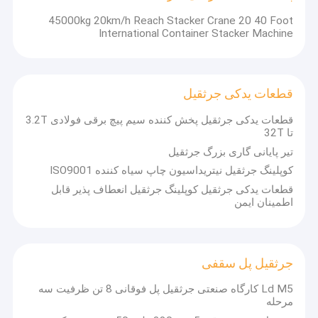
45000kg 20km/h Reach Stacker Crane 20 40 Foot
International Container Stacker Machine
قطعات یدکی جرثقیل
قطعات یدکی جرثقیل پخش کننده سیم پیچ برقی فولادی 3.2T
تا 32T
تیر پایانی گاری بزرگ جرثقیل
کوپلینگ جرثقیل نیتریداسیون چاپ سیاه کننده ISO9001
قطعات یدکی جرثقیل کوپلینگ جرثقیل انعطاف پذیر قابل
اطمینان ایمن
جرثقیل پل سقفی
Ld M5 کارگاه صنعتی جرثقیل پل فوقانی 8 تن ظرفیت سه
مرحله