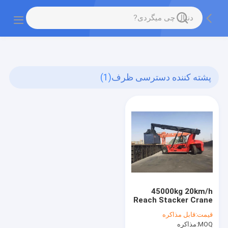
gtag('config', 'G-QWE9HWC3PF', {cookie_flags:
"SameSite=None;Secure"});
پشته کننده دسترسی ظرف
(1)
45000kg 20km/h
Reach Stacker Crane
20 40 Foot
قیمت:
قابل مذاکره
International
MOQ:
مذاکره
Container Stacker