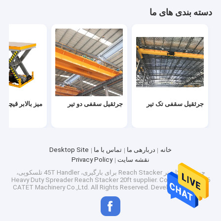
دسته بندی های ما
جرثقیل سقفی تک تیر
جرثقیل سقفی دو تیر
میز بالابر قیچی 
خانه
دربارهی ما
تماس با ما
Desktop Site
نقشه سایت
Privacy Policy
چین 45T کانتینر Reach Stacker برای بارگیری، 45T Handler تلسکوپی،
Heavy Duty Spreader Reach Stacker 20ft supplier.
Copyright © 2026
CATET Machinery Co.,Ltd. All Rights Reserved. Developed by
ECER