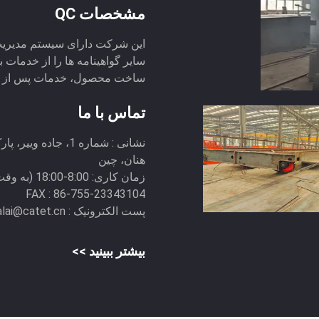
مشخصات QC
سایر گواهینامه ها را از خدمات 
ساخت محصول، خدمات پس از فر
تماس با ما
نشانی :
شماره 1، جاده وی
هنان، چین
زمان کاری:
8:00-18:00 (به وقت پکن)
FAX :
86-755-23343104
پست الکترونیک :
alai@catet.cn
بیشتر ببینید >>