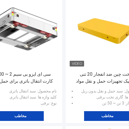
ساخت چین ضد انفجار 20 تنی
تیک تجهیزات حمل و نقل مواد
کارت انتقال باتری برای حمل 
گاری چرخ دستی ابزار گاری
مواد
ول
: سبد حمل و نقل بدون ریل
نام محصول
: سبد انتقال باتری
برقی
ها
: گاری تخت برقی
کلید واژه ها
: سبد انتقال باتری
ر
: 3 تن ~ 50 تن
نوع
: برقی
مخاطب
مخاطب