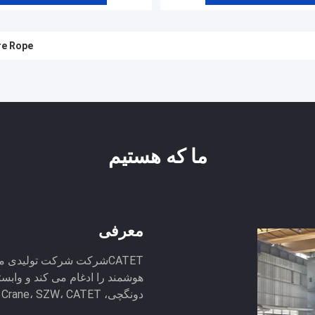
بالابر طناب سیمی یکپارچه 0.5T 7.5T با
D MD Wire Rope
ما که هستیم
معرفی
CATETشرکت شرکت تولیدی م
دونگچی، BTARO Crane، SZW، CATET. شرکت در حال ...