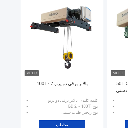
بالابر برقی 1T تا 50T CD/MD/BD
بالابر برقی دو پرتو 2~100T
کلمه کلیدی
: بالابر برقی دو پرتو
نوع
: BD 2 ~ 100T
نوع زنجیر
: طناب سیمی
مخاطب