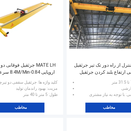
نترل از راه دور تک تیر جرثقیل
MATE LH جرثقیل فوقانی د
 ارتفاع بلند کردن جرثقیل
اروپایی 0.84-n
یقه
کردن
کلید واژه ها
: جرثقیل سقفی دو تیرچه سبک ا
ارشی
مزیت
: بهبود راندمان تولید
شی
: با توجه به نیاز مشتری
طول
: 5 متر تا 40 متر
مخاطب
مخاطب