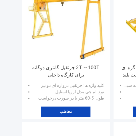
و گره ای
3T ~ 100T جرثقیل گانتری دوگانه
8.4M/Mi سرعت بلند
برای کارگاه داخلی
روپایی
کلید واژه ها
: جرثقیل دروازه ای دو تیر
نوع
: ام جی مدل اروپا استایل
طول
: 5-60 متر یا در صورت درخواست
مخاطب