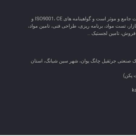
این شرکت دارای سیستم مدیریت جامع و موثر است و گواهینامه های ISO9001، CE و
بازار، تست مواد، برنامه ریزی، طراحی فنی، تامین مواد،
وش، تامین لجستیک ...
یر، پارک صنعتی جرثقیل چانگ یوان، شهر سین شیانگ، استان
k