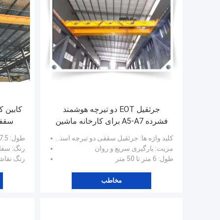
جرثقیل EOT دو تیرچه هوشمند
کابین ک
فشرده A5-A7 برای کارخانه ماشین
سقفی
سقفی 6-30 متر 20-30 متر / دق
کلید واژه ها
: جرثقیل سقفی دو تیرچه استاندارد اروپا
طول
: 7.5 تا 31.5 متر
مزیت
: بارگیری سریع و روان
رنگ
: سف
طول
: 6 متر تا 50 متر
رنگ نقا
مخاطب