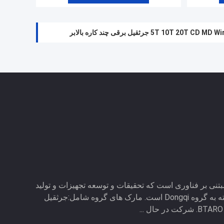
لابر سیمی برقی 500 کیلوگرم
5T 10T 20T C جرثقیل برقی چند کاره بالابر
بتنی بر فناوری است که تحقیقات و توسعه تجهیزات و تولید
هوشمند را ادغام می کند و وابسته به گروه Dongqi است. مارک های گروه شامل:جرثقیل