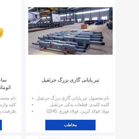
تیر پایانی گاری بزرگ جرثقیل
اتوما
سنگین 
نام محصول
: تیر پایانی گاری بزرگ جرثقیل
نام محص
کلمه کلیدی
: قطعات یدکی جرثقیل
کلید واژه 
مواد
: فولاد کربن، فولاد فورج، Q345
ظرفیت با
مخاطب