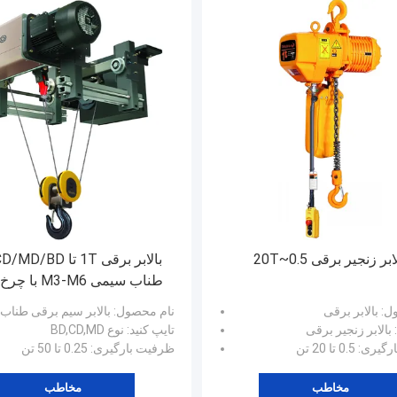
ابر زنجیر برقی 0.5~20T
طناب سیمی M3-M6 با چرخ دستی
ول
: بالابر برقی
نام محصول
: بالابر سیم برقی طناب
: بالابر زنجیر برقی
تایپ کنید
: نوع BD,CD,MD
رگیری
: 0.5 تا 20 تن
ظرفیت بارگیری
: 0.25 تا 50 تن
مخاطب
مخاطب