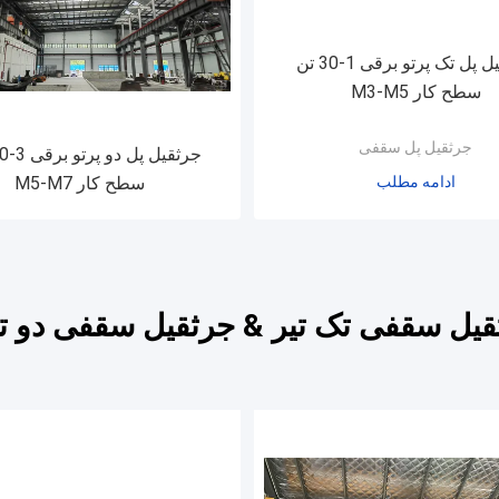
جرثقیل پل تک پرتو برقی 1-30 تن
سطح کار M3-M5
جرثقیل پل سقفی
ادامه مطلب
سطح کار M5-M7
یل سقفی تک تیر & جرثقیل سقفی دو تی