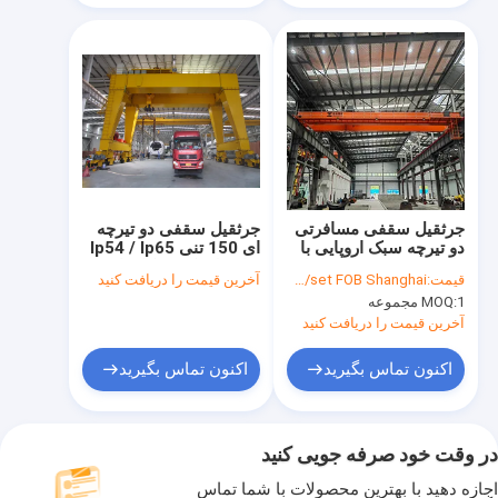
جرثقیل سقفی مسافرتی
جرثقیل سقفی دو تیرچه
دو تیرچه سبک اروپایی با
ای 150 تنی Ip54 / Ip65
ظرفیت 15 تن بالابر انبار
برای بلند کردن کارهای
قیمت:
14300US$/set FOB Shanghai
آخرین قیمت را دریافت کنید
سنگین
1 مجموعه
MOQ:
آخرین قیمت را دریافت کنید
اکنون تماس بگیرید
اکنون تماس بگیرید
در وقت خود صرفه جویی کنید
اجازه دهید با بهترین محصولات با شما تماس