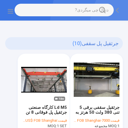
gtag('config', 'G-QWE9HWC3PF', {cookie_flags:
"SameSite=None;Secure"});
جرثقیل پل سقفی
(10)
جرثقیل سقفی برقی 5
Ld M5 کارگاه صنعتی
تنی 380 ولت 50 هرتز به
جرثقیل پل فوقانی 8 تن
سبک اروپایی
ظرفیت سه مرحله
قیمت:
7000-8000US$/set FOB Shanghai
قیمت:
4350US$ FOB Shanghai
1 مجموعه
MOQ:
1 SET
MOQ: