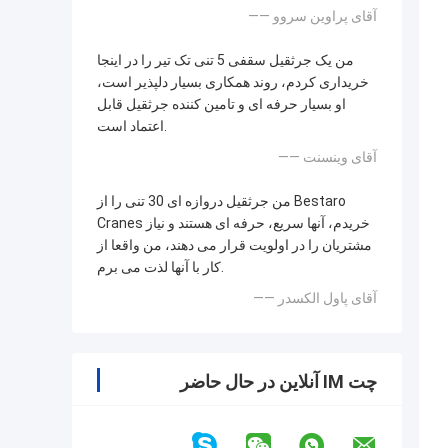
—— آقای پراوین سروو
من یک جرثقیل سقفی 5 تنی تک تیر را در اینجا
خریداری کردم، روند همکاری بسیار دلپذیر است،
او بسیار حرفه ای و تامین کننده جرثقیل قابل
اعتماد است.
—— آقای وینسنت
من جرثقیل دروازه ای 30 تنی را از Bestaro
Cranes خریدم، آنها سریع، حرفه ای هستند و نیاز
مشتریان را در اولویت قرار می دهند، من واقعا از
کار با آنها لذت می برم.
—— آقای پاول الکسدر
چت IM آنلاین در حال حاضر