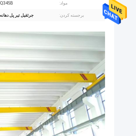
مواد:
/Q345B
برجسته کردن:
جرثقیل تیر پل دهانه 30 متر