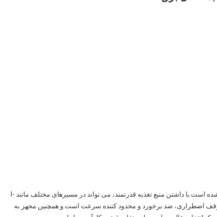
این چرخ دستی انتقال برقی برای جابجایی ربات انبار طراحی شده است.با داشتن منبع تغذیه قدرتمند، می تواند در مسیرهای مختلف مانند I-
اظت ایمنی مانند توقف اضطراری، ضد برخورد و محدود کننده سرعت است.و همچنین مجهز به