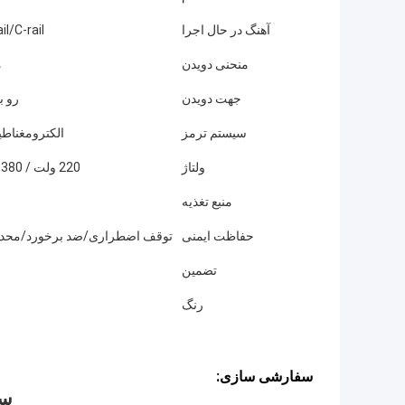
آهنگ در حال اجرا
il/C-rail
منحنی دویدن
م
جهت دویدن
رو ب
سیستم ترمز
الکترومغناط
ولتاژ
220 ولت / 380 ولت / 440 ولت
منبع تغذیه
حفاظت ایمنی
توقف اضطراری/ضد برخورد/محدو
تضمین
رنگ
سفارشی سازی:
سب