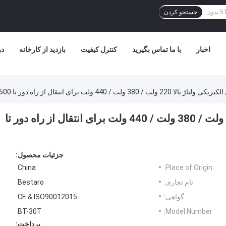
جستجو کردن
اخبار
با ما تماس بگیرید
کنترل کیفیت
بازدید از کارخانه
در
380 ولت / 440 ولت برای انتقال از راه دور تا 500 متر
چرخ دستی انتقال الکتریکی ولتاژ بالا 220 ولت / 380 ولت / 440 ولت برای انتقال از راه دور تا
جزئیات محصول:
China
Place of Origin:
نام تجاری:
Bestaro
گواهی:
CE & ISO90012015
BT-30T
Model Number:
پرداخت: