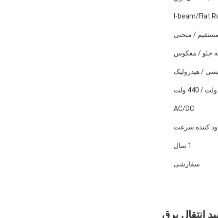
I-beam/Flat Ra
ستقیم / منحنی
ه جلو / معکوس
یسی / هیدرولیک
AC/DC
د کننده سرعت
1 سال
سفارشی
د انتقال برق