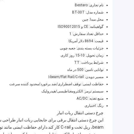
نام تجاری: Bestaro
شماره مدل: BT-30T
محل مبدا: چین
گواهینامه: CE و ISO90012015
حداقل تعداد سفارش: 1
قیمت: 8694 دلار آمریکا
جزئیات بسته بندی: جعبه چوبی
زمان تحویل: 10-15 روز کاری
شرایط پرداخت: TT
توانایی تامین: 500 در ماه
مسیر دویدن: I-beam/Flat Rail/C-rail
حفاظت ایمنی: توقف اضطراری/ضد برخورد/محدود کننده سرعت
سیستم ترمز: الکترومغناطیسی/هیدرولیک
منبع تغذیه: AC/DC
رنگ: اختیاری
چرخ دستی انتقال ربات انبار
beam، ریل تخت و C-rail کار کند.دارای حف