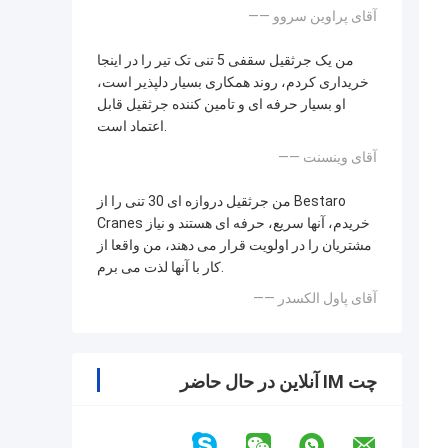
—— آقای پراوین سروو
من یک جرثقیل سقفی 5 تنی تک تیر را در اینجا
خریداری کردم، روند همکاری بسیار دلپذیر است،
او بسیار حرفه ای و تامین کننده جرثقیل قابل
اعتماد است.
—— آقای وینسنت
من جرثقیل دروازه ای 30 تنی را از Bestaro
Cranes خریدم، آنها سریع، حرفه ای هستند و نیاز
مشتریان را در اولویت قرار می دهند، من واقعا از
کار با آنها لذت می برم.
—— آقای پاول الکسدر
چت IM آنلاین در حال حاضر