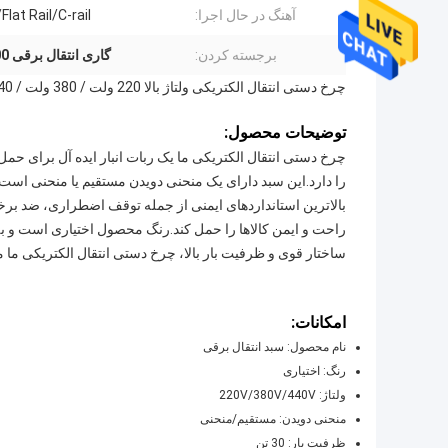
آهنگ در حال اجرا:
lat Rail/C-rail
برجسته کردن:
گاری انتقال برقی 500 متری
چرخ دستی انتقال الکتریکی ولتاژ بالا 220 ولت / 380 ولت / 440 ولت برای انتقال از راه دور تا 500 متر
توضیحات محصول:
را دارد.این سبد دارای یک منحنی دویدن مستقیم یا منحنی است 
بالاترین استانداردهای ایمنی از جمله توقف اضطراری، ضد برخورد
راحت و ایمن کالاها را حمل کند.رنگ محصول اختیاری است و به م
ساختار قوی و ظرفیت بار بالا، چرخ دستی انتقال الکتریکی ما م
امکانات:
نام محصول: سبد انتقال برقی
رنگ: اختیاری
ولتاژ: 220V/380V/440V
منحنی دویدن: مستقیم/منحنی
ظرفیت بار: 30 تن