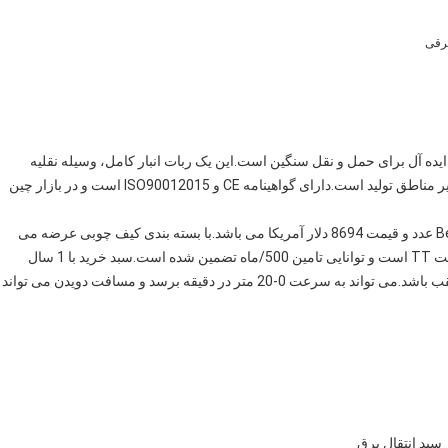
برقی
Bestaro BT-30T یک گاری صنعتی ایده آل برای حمل و نقل سنگین است.این یک ربات انبار کامل، وسیله نقلیه
هدایت خودکار برای حمل و نقل کالا در کارخانه ها، انبارها و سایر مناطق تولید است.دارای گواهینامه CE و ISO90012015 است و در بازار چین
حداقل مقدار سفارش سبد انتقال الکتریکی Bestaro BT-30T 1 عدد و قیمت 8694 دلار آمریکا می باشد.با بسته بندی کیف چوبی عرضه می
شود و ظرف 10-15 روز کاری قابل تحویل است.شرایط پرداخت TT است و توانایی تامین 500/ماه تضمین شده است.سبد خرید با 1 سال
گارانتی تضمین شده است و جهت حرکت می تواند به جلو یا عقب باشد.می تواند به سرعت 0-20 متر در دقیقه برسد و مسافت دویدن می تواند
سبد انتقال برق