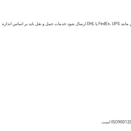
سبد خرید باید از طریق یک سرویس حمل و نقل مطمئن و ایمن مانند FedEx، UPS یا DHL ارسال شود.خدمات حمل و نقل باید بر اساس اندازه