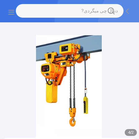
gtag('config', 'G-QWE9HWC3PF', {cookie_flags:
"SameSite=None;Secure"});
4
/
2