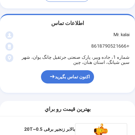
اطلاعات تماس
Mr. kalai
+8618790521666
شماره 1، جاده وییر، پارک صنعتی جرثقیل چانگ یوان، شهر
سین شیانگ، استان هنان، چین
اکنون تماس بگیرید
بهترين قيمت رو براي
بالابر زنجیر برقی 0.5~20T