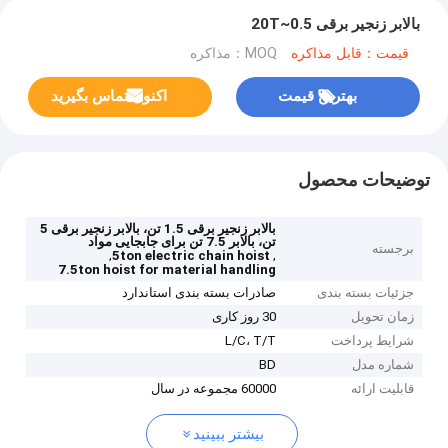
بالابر زنجیر برقی 0.5~20T
قیمت：قابل مذاکره
MOQ：مذاکره
بهترین قیمت
اکنون تماس بگیرید
توضیحات محصول
بالابر زنجیر برقی 1.5 تن، بالابر زنجیر برقی 5
تن، بالابر 7.5 تن برای جابجایی مواد
برجسته
,
,
5ton electric chain hoist
7.5ton hoist for material handling
جزئیات بسته بندی
صادرات بسته بندی استاندارد
زمان تحویل
30 روز کاری
شرایط پرداخت
L/C، T/T
شماره مدل
BD
قابلیت ارائه
60000 مجموعه در سال
بیشتر ببینید