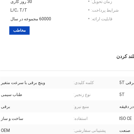
زمان تحویل:
30 روز کاری
شرایط پرداخت:
L/C، T/T
قابلیت ارائه:
60000 مجموعه در سال
مخاطب
قی 5T
کلمه کلیدی:
وینچ برقی با سرعت متغیر
5T
نوع زنجیر:
طناب سیمی
منبع نیرو:
برقی
ISO CE
استفاده:
ساخت و ساز
صنعت
پشتیبانی سفارشی:
OEM