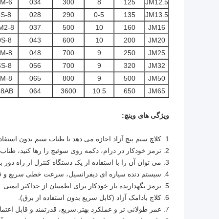
M-6
034
300
8
125
JM12.5
S-8
028
290
0-5
135
JM13.5
M2-8
037
500
10
160
JM16
S-8
043
600
10
200
JM20
M-8
048
700
9
250
JM25
S-8
056
700
9
320
JM32
M-8
065
800
9
500
JM50
-8AB
064
3600
10.5
650
JM65
ویژگی های وینچ:
1. کلاچ سیم پیچ آزاد اجازه می دهد تا طناب سیم بدون استفاده از برق کشیده شود.
2. ترمز خودکار در درام، دکمه روی سوئیچ را رها کنید، طناب سیم قفل شده است و کشیدن را متوقف کنید.
3. می توان آن را با استفاده از یک دستگاه کنترل از راه دور بی سیم کنترل کرد.
4. سیستم دنده سیاره ای دیفرانسیل، سرعت خطی سریع و قابل اعتماد.
5. ترمز نگهدارنده بار خودکار برای اطمینان از حداکثر ایمنی.
6. کلاچ بادامک آزاد (کابل سریع بدون استفاده از برق).
7. عمر طولانی تر و عملکرد بهتر.سریع، قدرتمند و قابل اعتماد در شرایط سخت.