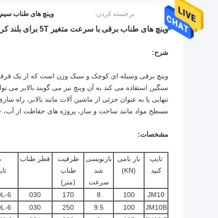
برجسته کردن:
وینچ های طناب سیم ب
وینچ های طناب برقی با سرعت متغیر 5T برای بلند کردن
شرح:
وینچ برقی وسیله ای کوچک و سبک وزن است که از یک قرقره 
سنگین استفاده می کند.به آن وینچ نیز می گویند.بالابر می تو
تنهایی یا به عنوان جزئی از ماشین آلات مانند بالابر، راه ساز
مسطح مواد مانند ساخت و ساز، پروژه های حفاظت از آب، جن
مشخصات:
تایپ
بار نامی
بازنویسی
ظرفیت
قطر طناب
م
کنید
(KN)
شد
طناب
تای
سرعت
(متر)
L-6
030
170
8
100
JM10
L-6
030
250
9.5
100
JM10B