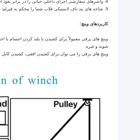
8. واشرهای سفارشی اجزای داخلی حیاتی را در برابر نفوذ آب و زباله مهر و موم می کنند.
9. شاخه های بند ناف لاستیکی قلاب شما را محکم به فیرلید نگه می دارند و صدای جغجغه را از بین می برند.
کاربردهای وینچ:
وینچ های برقی معمولاً برای کشیدن یا بلند کردن اجسام یا 
شوند.و غیره.
وینچ های برقی را می توان برای کشیدن افقی، کشیدن کابل یا