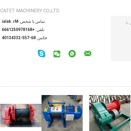
CATET MACHINERY CO.,LTD
تماس با شخص:
Mr. kalai
تلفن:
+8618790521666
فکس:
86-755-23343104