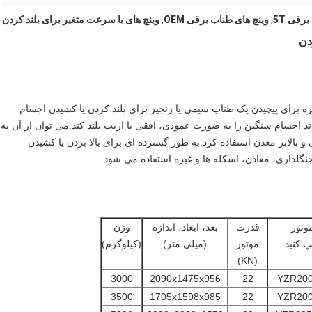
رقی 5T
,
وینچ های طناب برقی OEM
,
وینچ های با سرعت متغیر برای بلند کردن
برای پیچیدن یک طناب سیمی یا زنجیر برای بلند کردن یا کشیدن اجسام
اند اجسام سنگین را به صورت عمودی، افقی یا اریب بلند کند.می توان از آن به
ی و بالابر معدن استفاده کرد.به طور گسترده ای برای بالا بردن یا کشیدن
گلداری، معادن، اسکله ها و غیره استفاده می شود.
وتور
قدرت
بعد، ابعاد، اندازه
وزن
پ کنید
موتور
(میلی متر)
(کیلوگرم)
(KN)
3000
2090x1475x956
22
YZR200
3500
1705x1598x985
22
YZR200