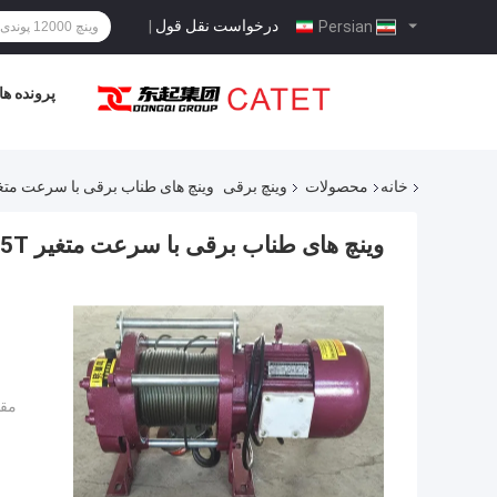
درخواست نقل قول
|
Persian
پرونده ها
خانه
محصولات
وینچ برقی
وینچ های طناب برقی با سرعت متغیر OEM 5T برای بلند 
وینچ های طناب برقی با سرعت متغیر OEM 5T برای بلند کردن
مقد