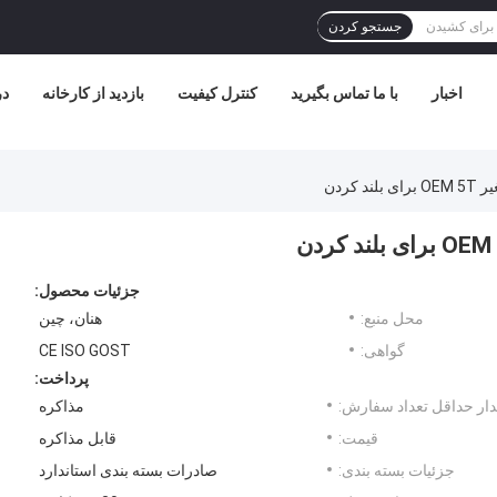
جستجو کردن
اخبار
با ما تماس بگیرید
کنترل کیفیت
بازدید از کارخانه
در
کردن
جزئیات محصول:
محل منبع:
هنان، چین
گواهی:
CE ISO GOST
پرداخت:
ار حداقل تعداد سفارش:
مذاکره
قیمت:
قابل مذاکره
جزئیات بسته بندی:
صادرات بسته بندی استاندارد