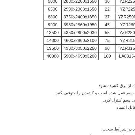
5000
2880x2200x1550
30
YZR225
6500
2990x2363x1650
22
YZP225
8800
3750x2400x1850
37
YZR250
9900
3950x2560x1950
45
YZR280
13500
4350x2800x2030
55
YZR280
14800
4600x2860x2100
75
YZR315
19500
4930x3050x2250
90
YZR315
46000
5900x4690x3200
160
LA8315