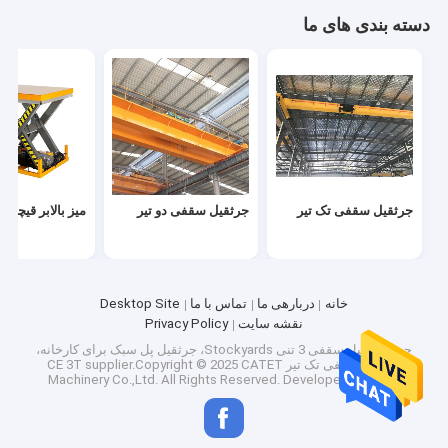
دسته بندی های ما
جرثقیل سقفی تک تیر
جرثقیل سقفی دو تیر
میز بالابر قیچی 
خانه
دربارهی ما
تماس با ما
Desktop Site
نقشه سایت
Privacy Policy
چین جرثقیل سقفی 3 تنی Stockyards، جرثقیل پل سبک برای کارخانه،
جرثقیل سقفی تک تیر CE 3T
supplier.Copyright © 2025 CATET
Machinery Co.,Ltd. All Rights Reserved. Developed by
ECER