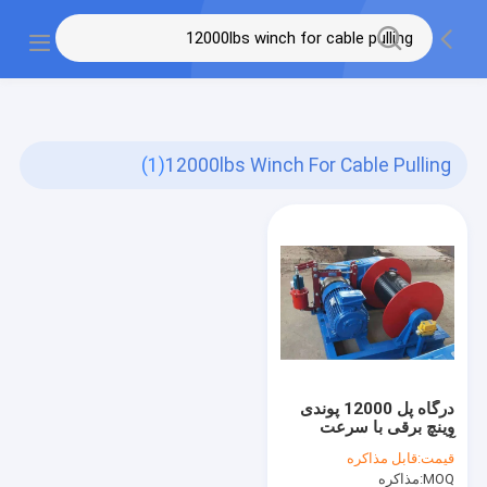
gtag('config', 'G-QWE9HWC3PF', {cookie_flags:
"SameSite=None;Secure"});
(1)
12000lbs Winch For Cable Pulling
درگاه پل 12000 پوندی
وینچ برقی با سرعت
آهسته Jm برای کشیدن
قیمت:
قابل مذاکره
کابل
MOQ:
مذاکره