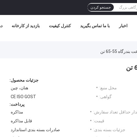
جستجو کردن
اخبار
با ما تماس بگیرید
کنترل کیفیت
بازدید از کارخانه
در
رگاه 55-65 تن
جزئیات محصول:
محل منبع:
هنان، چین
گواهی:
CE ISO GOST
پرداخت:
ار حداقل تعداد سفارش:
مذاکره
قیمت:
قابل مذاکره
جزئیات بسته بندی:
صادرات بسته بندی استاندارد