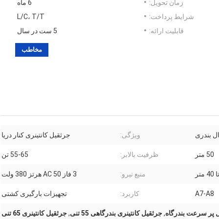
زمان تحویل:
6 ماه
شرایط پرداخت:
L/C، T/T
قابلیت ارائه:
5 ست در سال
مخاطب
ل بندری
ویژگی:
جرثقیل کانتینری کنار دریا
50 متر
ظرفیت بالابر:
55-65 تن
منبع نیرو:
3 فاز AC 50 هرتز 380 ولت
A7-A8
کاربرد:
تجهیزات بارگیری کشتی
ل پر سرعت بندرگاه
,
جرثقیل کانتینری بندرگاهی 55 تنی
,
جرثقیل کانتینری 65 تنی