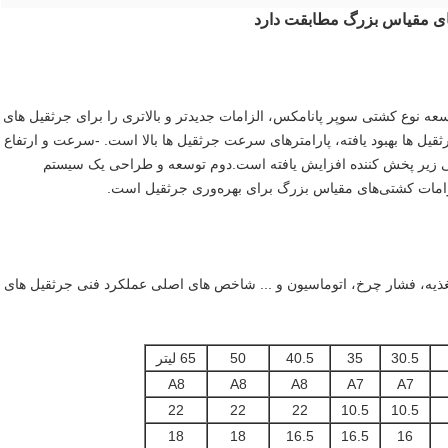
های مقیاس بزرگ مطابقت دارد
عه نوع کشتی سوپر پانامکس، الزامات جدیدتر و بالاتری را برای جرثقیل های
ثقیل ها بهبود یافته، پارامترهای سرعت جرثقیل ها بالا است. -سرعت و ارتفاع
می زیر پخش کننده افزایش یافته است.دوم توسعه و طراحی یک سیستم
ن الزامات کشتی‌های مقیاس بزرگ برای بهره‌وری جرثقیل است.
ع تغذیه، فشار چرخ، اتوماسیون و ... شاخص های اصلی عملکرد فنی جرثقیل های
30.5
35
40.5
50
65 لیتر
A8
A8
A8
A7
A7
22
22
22
10.5
10.5
18
18
16.5
16.5
16