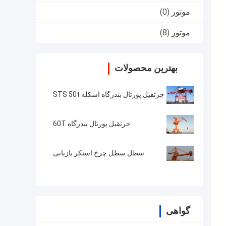
موتور
(0)
موتور
(8)
بهترین محصولات
جرثقیل پورتال بندرگاه اسکله STS 50t
جرثقیل پورتال بندرگاه 60T
سطل سطل چرخ استکر بازیابی
گواهی