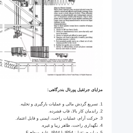
مزایای جرثقیل پورتال بندرگاهی:
1. تسریع گردش مالی و عملیات بارگیری و تخلیه.
2. راندمان کار بالا، قاب فشرده.
3. حرکت آرام، عملیات راحت، ایمنی و قابل اعتماد.
4. نگهداری راحت، ظاهر زیبا و غیره.
5. درایو جرثقیل: IP54 یا IP44، عایق سطح F.