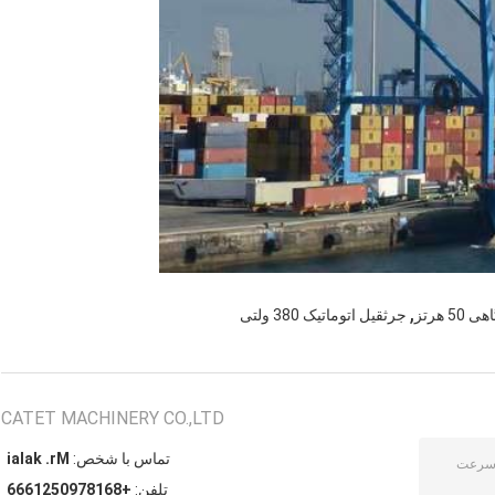
,
 هرتز
جرثقیل اتوماتیک 380 ولتی
CATET MACHINERY CO.,LTD
تماس با شخص:
Mr. kalai
تلفن:
+8618790521666