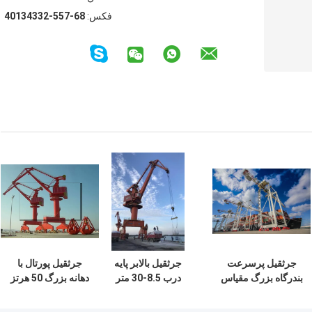
فکس:
86-755-23343104
جرثقیل پرسرعت
جرثقیل بالابر پایه
جرثقیل پورتال با
بندرگاه بزرگ مقیاس
درب 8.5-30 متر
دهانه بزرگ 50 هرتز
بزرگ جرثقیل
شعاع 60t 300t برای
380 ولت اسکله
بارگیری کشتی 5 تا
جابجایی مواد
اتوماتیک