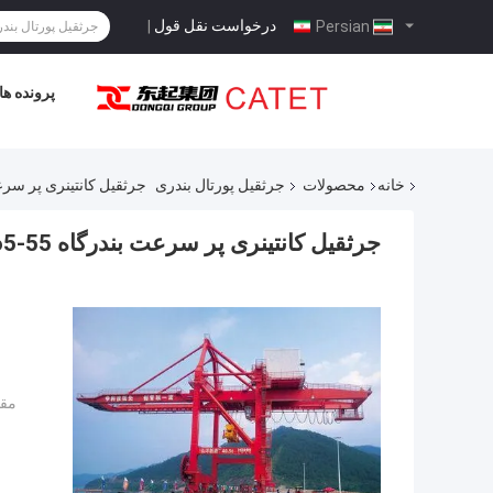
درخواست نقل قول
|
Persian
پرونده ها
خانه
محصولات
جرثقیل پورتال بندری
جرثقیل کانتینری پر سرعت بند
جرثقیل کانتینری پر سرعت بندرگاه 55-65 تن
مقد