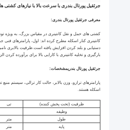
جرثقیل پورتال بندری با سرعت بالا با نیازهای کشتی 
معرفی جرثقیل پورتال بندری:
کشتی های حمل و نقل کانتینری در مقیاس بزرگ، به ویژه توس
کانتینری کنار اسکله مطرح کرده اند: اول، پارامترهای فنی جر
دستیابی و بلند کردن افزایش یافته است.ظرفیت بالابری نا
بارگیری و تخلیه کانتینری با کارایی بالا برای برآورده کرد
جرثقیل پورتال بندری
مشخصات:
پارامترهای ترازو، وزن بالابر، حالت کار ترالی، سیستم منب
اسکله هستند.
ظرفیت (تحت پخش کننده)
تی
وظیفه
طول
متر
پایه
متر