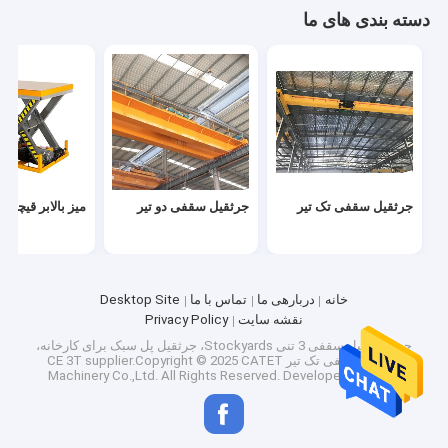
دسته بندی های ما
جرثقیل سقفی تک تیر
جرثقیل سقفی دو تیر
میز بالابر قیچی 
خانه
دربارهی ما
تماس با ما
Desktop Site
نقشه سایت
Privacy Policy
خانه
چین جرثقیل سقفی 3 تنی Stockyards، جرثقیل پل سبک برای کارخانه،
جرثقیل سقفی تک تیر CE 3T
supplier.Copyright © 2025 CATET
Machinery Co.,Ltd. All Rights Reserved. Developed by
ECER
محصولات
ویدیو