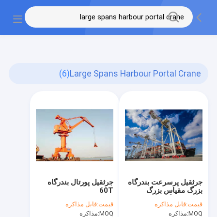
gtag('config', 'G-QWE9HWC3PF', {cookie_flags:
"SameSite=None;Secure"});
(6)
Large Spans Harbour Portal Crane
جرثقیل پرسرعت بندرگاه
جرثقیل پورتال بندرگاه
بزرگ مقیاس بزرگ
60T
جرثقیل بارگیری کشتی 5
قیمت:
قابل مذاکره
قیمت:
قابل مذاکره
تا 80 تن
MOQ:
مذاکره
MOQ:
مذاکره