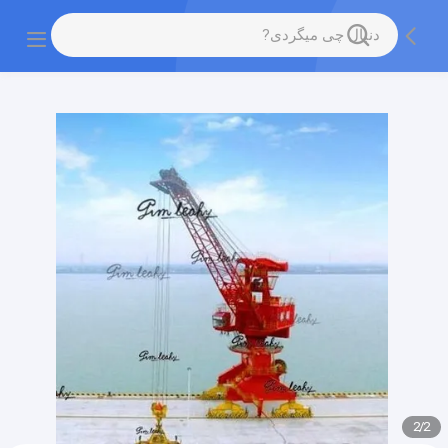
gtag('config', 'G-QWE9HWC3PF', {cookie_flags:
"SameSite=None;Secure"});
2
/
2