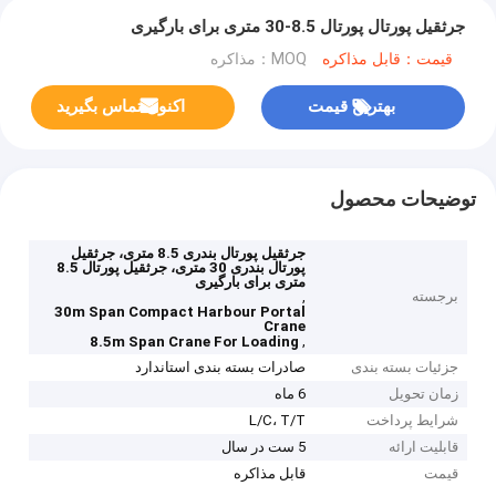
جرثقیل پورتال پورتال 8.5-30 متری برای بارگیری
قیمت：قابل مذاکره
MOQ：مذاکره
بهترین قیمت
اکنون تماس بگیرید
توضیحات محصول
جرثقیل پورتال بندری 8.5 متری، جرثقیل
پورتال بندری 30 متری، جرثقیل پورتال 8.5
متری برای بارگیری
برجسته
,
30m Span Compact Harbour Portal
Crane
,
8.5m Span Crane For Loading
جزئیات بسته بندی
صادرات بسته بندی استاندارد
زمان تحویل
6 ماه
شرایط پرداخت
L/C، T/T
قابلیت ارائه
5 ست در سال
قیمت
قابل مذاکره