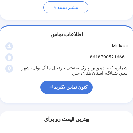
بیشتر ببینید
اطلاعات تماس
Mr. kalai
+8618790521666
شماره 1، جاده وییر، پارک صنعتی جرثقیل چانگ یوان، شهر
سین شیانگ، استان هنان، چین
اکنون تماس بگیرید
بهترين قيمت رو براي