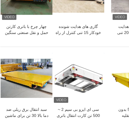
هدایت
گاری های هدایت شونده
چهار چرخ با باتری کارتن
شونده خودکار 0-20 تنی
خودکار 15 تنی کنترل از راه
حمل و نقل صنعتی سنگین
 باتری
دور Agv ترولی صرفه
وظیفه حمل 25t
جویی در انرژی
بهترین قیمت
بهترین قیمت
صنعت 5T ~ 30T بدون
سی ای ایزو بی سیم 2 ~
سبد انتقال برق ریلی ضد
لیه
500 تن کارت انتقال باتری
دما بالا 30 تن برای ماشین
فجار
برای حمل و نقل مواد
سازی