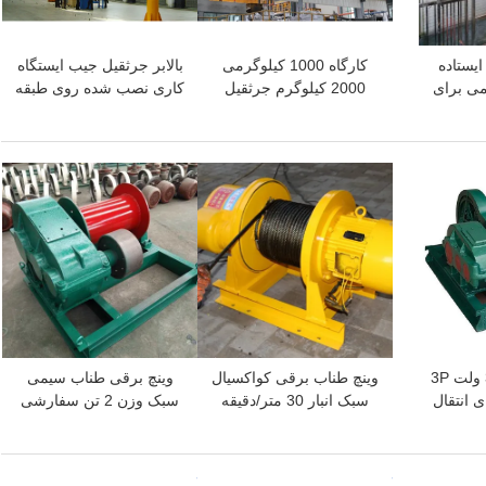
ایستاده
کارگاه 1000 کیلوگرمی
بالابر جرثقیل جیب ایستگاه
لوگرمی برای
2000 کیلوگرم جرثقیل
کاری نصب شده روی طبقه
ژ
بازویی مسافرتی دیواری با
5 تن صرفه جویی در
بالابر
مصرف انرژی
بهترین قیمت
بهترین قیمت
وینچ الکتریکی 380 ولت 3P
وینچ طناب برقی کواکسیال
وینچ برقی طناب سیمی
650KN برای انتقال
سبک انبار 30 متر/دقیقه
سبک وزن 2 تن سفارشی
سرعت بالا بردن
برای کارگاه
بهترین قیمت
بهترین قیمت