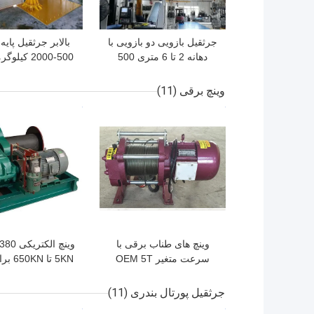
جرثقیل بازویی دو بازویی با
بالابر جرثقیل پایه 
دهانه 2 تا 6 متری 500
500-2000 کی
کیلوگرم با زاویه چرخش
خطوط مونتا
360 درجه
وینچ برقی
(11)
بهترین قیمت
بهترین قیمت
وینچ های طناب برقی با
سرعت متغیر OEM 5T
5KN تا 
برای بلند کردن
مواد
جرثقیل پورتال بندری
(11)
بهترین قیمت
بهترین قیمت