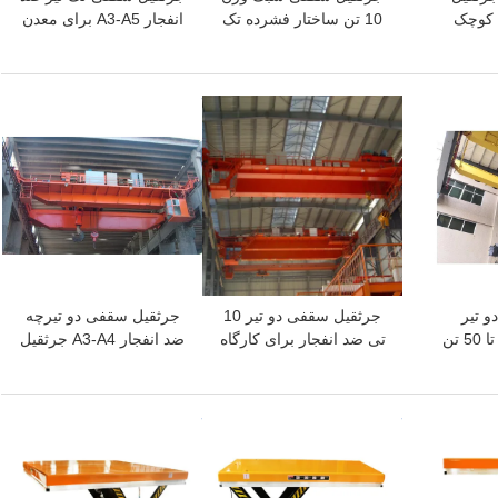
 کوچک
10 تن ساختار فشرده تک
انفجار A3-A5 برای معدن
ا جرثقیل
تیر
زغال سنگ
بهترین قیمت
بهترین قیمت
 تیر
جرثقیل سقفی دو تیر 10
جرثقیل سقفی دو تیرچه
کوچک سفارشی 5 تا 50 تن
تی ضد انفجار برای کارگاه
ضد انفجار A3-A4 جرثقیل
های قابل اشتعال
سقفی 10 تنی EOT دهانه
15 متری
بهترین قیمت
بهترین قیمت