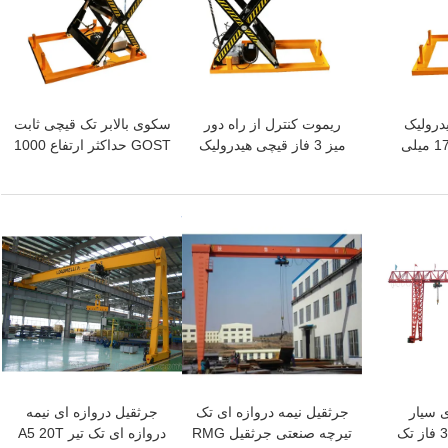
یدرولیک
ریموت کنترل از راه دور
سکوی بالابر تک قیچی ثابت
الکتریکی ثابت 1780 میلی
میز 3 فاز قیچی هیدرولیک
GOST حداکثر ارتفاع 1000
1000 کیلوگرمی صنعتی
میلی متر برای کارگاه
سفارشی
بهترین قیمت
بهترین قیمت
ی سیار
جرثقیل نیمه دروازه ای تک
جرثقیل دروازه ای نیمه
380 ولت 60 هرتز 3 فاز تک
تیرچه صنعتی جرثقیل RMG
دروازه ای تک تیر A5 20T