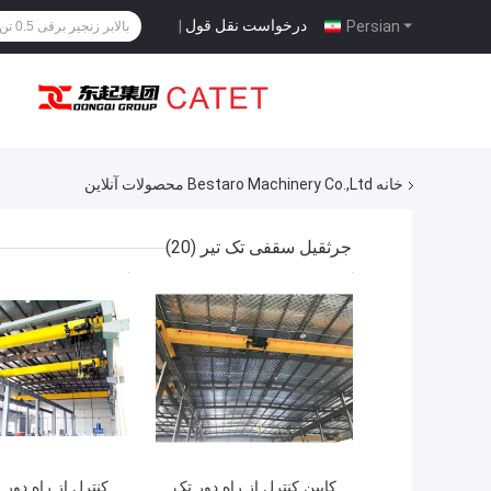
درخواست نقل قول
|
Persian
خانه
Bestaro Machinery Co.,Ltd محصولات آنلاین
جرثقیل سقفی تک تیر
(20)
بهترین قیمت
بهترین قیمت
کابین کنترل از راه دور تک
کنترل از راه دور 