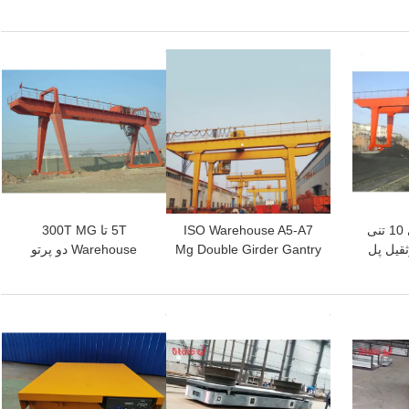
ریلی 20 تنی
برای کارخانه بتن
بهترین قیمت
بهترین قیمت
جرثقیل دروازه ای 10 تنی
ISO Warehouse A5-A7
5T تا 300T MG
ثقیل پل
Mg Double Girder Gantry
Warehouse دو پرتو
ابر
Crane 16/3.2T
جرثقیل دروازه ای مقاوم در
برابر باد
بهترین قیمت
بهترین قیمت