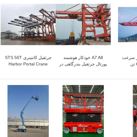
پر سرعت
A7 A8 خودکار هوشمند
جرثقیل کانتینری STS 50T
پورتال جرثقیل بندرگاهی در
Harbor Portal Crane
حال بارگیری جرثقیل
Outreach Distance 50m
دروازه ای ساحلی
Quay Container Crene
بهترین قیمت
بهترین قیمت