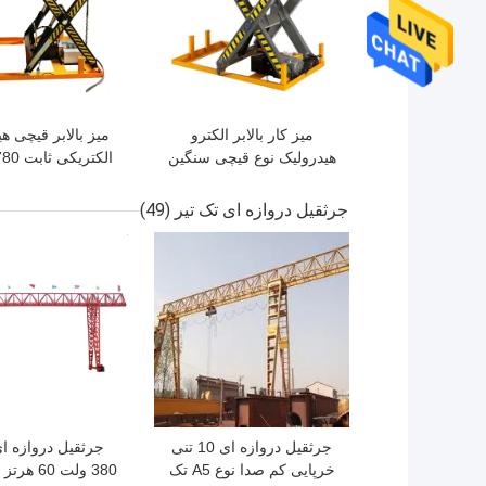
میز کار بالابر الکترو
میز بالابر قیچی ه
هیدرولیک نوع قیچی سنگین
ارتفاع 1 متر
متری Max Lifting AC380v
جرثقیل دروازه ای تک تیر
(49)
بهترین قیمت
بهترین قیمت
جرثقیل دروازه ای 10 تنی
جرثقیل دروازه ا
خرپایی کم صدا نوع A5 تک