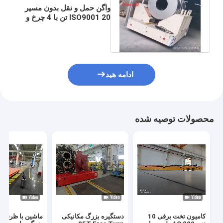
واگن حمل و نقل بدون مسیر
ISO9001 20 تن با 4 چرخ و
صرفه جویی در کار و زمان
ادامه هید
محصولات توصیه شده
کامیون تخت برقی 10
دستگیره بزرگ مکانیکی
ماشين با ظرفي