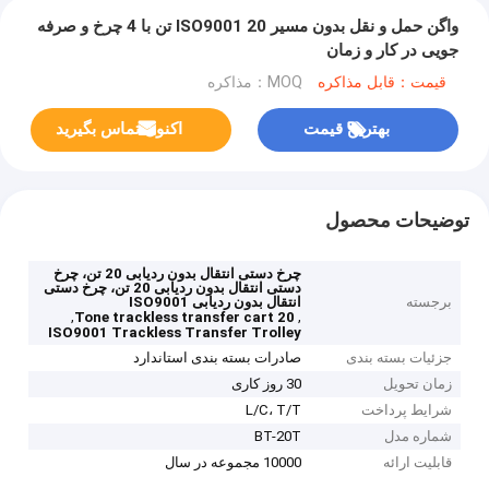
واگن حمل و نقل بدون مسیر ISO9001 20 تن با 4 چرخ و صرفه
جویی در کار و زمان
قیمت：قابل مذاکره
MOQ：مذاکره
بهترین قیمت
اکنون تماس بگیرید
توضیحات محصول
چرخ دستی انتقال بدون ردیابی 20 تن، چرخ
دستی انتقال بدون ردیابی 20 تن، چرخ دستی
برجسته
انتقال بدون ردیابی ISO9001
,
,
20 Tone trackless transfer cart
ISO9001 Trackless Transfer Trolley
جزئیات بسته بندی
صادرات بسته بندی استاندارد
زمان تحویل
30 روز کاری
شرایط پرداخت
L/C، T/T
شماره مدل
BT-20T
قابلیت ارائه
10000 مجموعه در سال