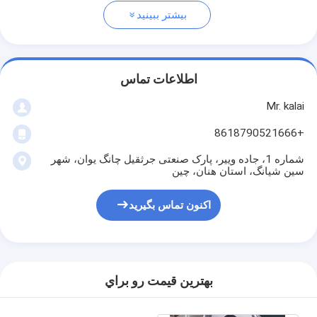
بیشتر ببینید
اطلاعات تماس
Mr. kalai
+8618790521666
شماره 1، جاده وییر، پارک صنعتی جرثقیل چانگ یوان، شهر
سین شیانگ، استان هنان، چین
اکنون تماس بگیرید
بهترين قيمت رو براي