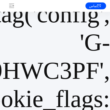
tag('config',
تماس
'G-
HWC3PF',
okie_flags: