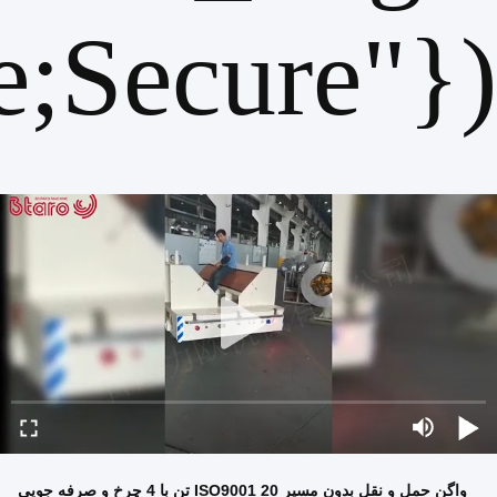
;Secure"});
واگن حمل و نقل بدون مسیر ISO9001 20 تن با 4 چرخ و صرفه جویی