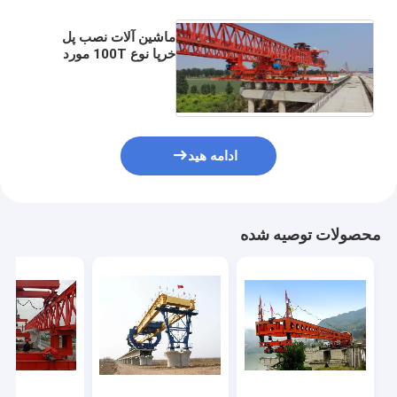
ماشین آلات نصب پل
خرپا نوع 100T مورد
استفاده در ساخت پل
ادامه هید
محصولات توصیه شده