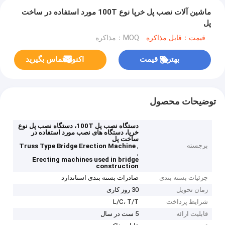
ماشین آلات نصب پل خرپا نوع 100T مورد استفاده در ساخت
پل
قیمت：قابل مذاکره
MOQ：مذاکره
بهترین قیمت
اکنون تماس بگیرید
توضیحات محصول
دستگاه نصب پل 100T، دستگاه نصب پل نوع
خرپا، دستگاه های نصب مورد استفاده در
ساخت پل
برجسته
,
Truss Type Bridge Erection Machine
,
Erecting machines used in bridge
construction
جزئیات بسته بندی
صادرات بسته بندی استاندارد
زمان تحویل
30 روز کاری
شرایط پرداخت
L/C، T/T
قابلیت ارائه
5 ست در سال