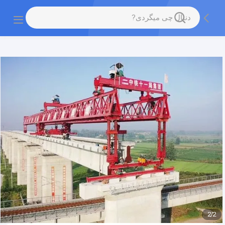
gtag('config', 'G-QWE9HWC3PF', {cookie_flags:
"SameSite=None;Secure"});
2
/
2