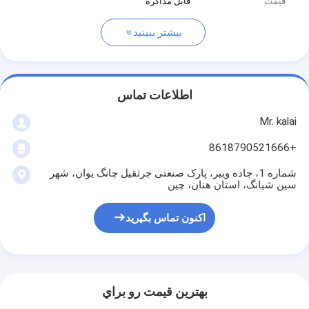
قیمت
قابل مذاکره
بیشتر ببینید
اطلاعات تماس
Mr. kalai
+8618790521666
شماره 1، جاده وییر، پارک صنعتی جرثقیل چانگ یوان، شهر
سین شیانگ، استان هنان، چین
اکنون تماس بگیرید
بهترين قيمت رو براي