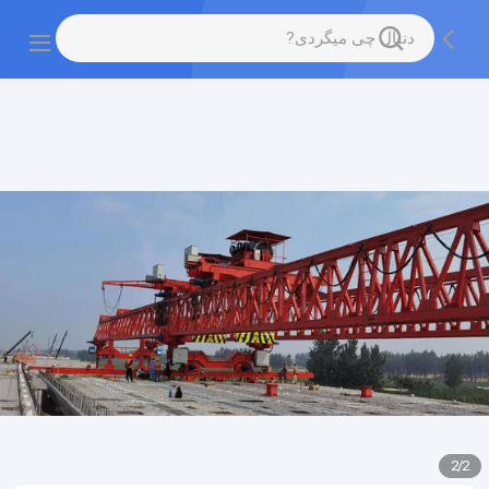
gtag('config', 'G-QWE9HWC3PF', {cookie_flags:
"SameSite=None;Secure"});
2
/
2