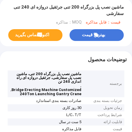
ماشین نصب پل بزرگراه 200 تنی جرثقیل دروازه ای 240 تنی
سفارشی
قیمت：قابل مذاکره
MOQ：مذاکره
بهترین قیمت
اکنون تماس بگیرید
توضیحات محصول
ماشین نصب پل بزرگراه 200 تنی، ماشین
نصب پل سفارشی، جرثقیل دروازه ای راه
اندازی 240 تن
برجسته
,
,
Bridge Erecting Machine Customized
240Ton Launching Gantry Crane
جزئیات بسته بندی
صادرات بسته بندی استاندارد
زمان تحویل
30 روز کاری
شرایط پرداخت
L/C، T/T
قابلیت ارائه
5 ست در سال
قیمت
قابل مذاکره