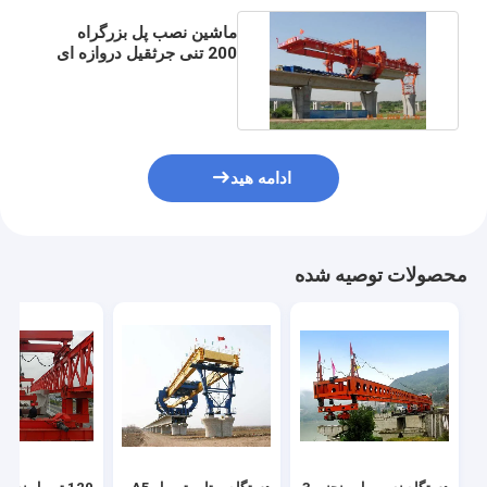
ماشین نصب پل بزرگراه
200 تنی جرثقیل دروازه ای
240 تنی سفارشی
ادامه هید
محصولات توصیه شده