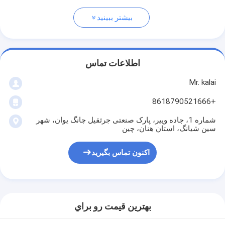
بیشتر ببینید
اطلاعات تماس
Mr. kalai
+8618790521666
شماره 1، جاده وییر، پارک صنعتی جرثقیل چانگ یوان، شهر
سین شیانگ، استان هنان، چین
اکنون تماس بگیرید
بهترين قيمت رو براي