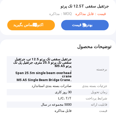
جرثقیل سقفی 12.5T تک پرتو
قیمت：قابل مذاکره
MOQ：مذاکره
بهترین قیمت
اکنون تماس بگیرید
توضیحات محصول
جرثقیل سقفی تک پرتو 12.5 تی، جرثقیل
سقفی تک پرتو 25.5 متری، جرثقیل پل تک
پرتو M5 A5
برجسته
,
Span 25.5m single beam overhead
crane
,
M5 A5 Single Beam Bridge Crane
جزئیات بسته بندی
صادرات بسته بندی استاندارد
زمان تحویل
30 روز کاری
شرایط پرداخت
L/C، T/T
قابلیت ارائه
5000 مجموعه در سال
قیمت
قابل مذاکره