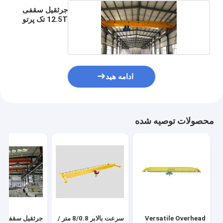
جرثقیل سقفی
12.5T تک پرتو
ادامه هید
محصولات توصیه شده
Versatile Overhead
سرعت بالابر 8/0.8 متر /
جرثقیل سقفی بال