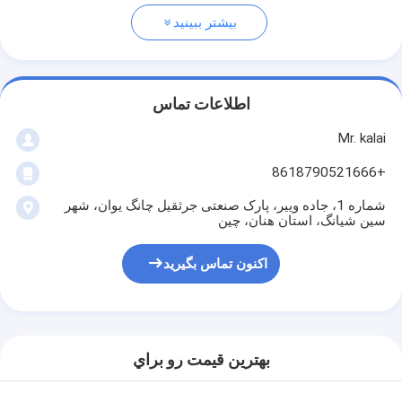
بیشتر ببینید
اطلاعات تماس
Mr. kalai
+8618790521666
شماره 1، جاده وییر، پارک صنعتی جرثقیل چانگ یوان، شهر
سین شیانگ، استان هنان، چین
اکنون تماس بگیرید
بهترين قيمت رو براي