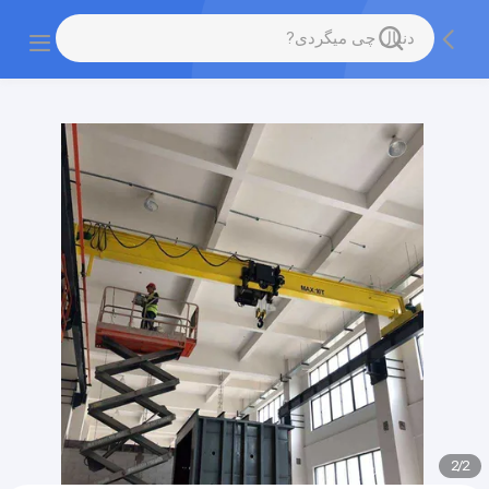
gtag('config', 'G-QWE9HWC3PF', {cookie_flags:
"SameSite=None;Secure"});
2
/
2