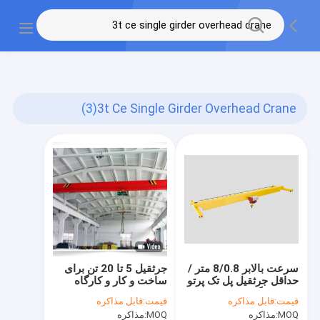
gtag('config', 'G-QWE9HWC3PF', {cookie_flags:
"SameSite=None;Secure"});
(3)
3t Ce Single Girder Overhead Crane
سرعت بالابر 8/0.8 متر /
جرثقیل 5 تا 20 تن برای
حداقل جرثقیل پل تک پرتو
ساخت و کار و کارگاه
برای کارگاه
قیمت:
قابل مذاکره
قیمت:
قابل مذاکره
MOQ:
مذاکره
MOQ:
مذاکره