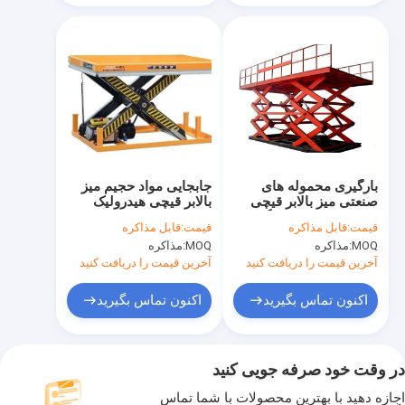
بارگیری محموله های
جابجایی مواد حجیم میز
صنعتی میز بالابر قیچی
بالابر قیچی هیدرولیک
هیدرولیک 500 کیلوگرم
استاتیک 380 ولت 50
قیمت:
قابل مذاکره
قیمت:
قابل مذاکره
سفارشی سازی
هرتز
MOQ:
مذاکره
MOQ:
مذاکره
آخرین قیمت را دریافت کنید
آخرین قیمت را دریافت کنید
اکنون تماس بگیرید
اکنون تماس بگیرید
در وقت خود صرفه جویی کنید
اجازه دهید با بهترین محصولات با شما تماس