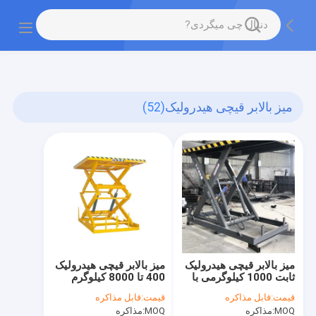
gtag('config', 'G-QWE9HWC3PF', {cookie_flags:
"SameSite=None;Secure"});
میز بالابر قیچی هیدرولیک
(52)
میز بالابر قیچی هیدرولیک
میز بالابر قیچی هیدرولیک
ثابت 1000 کیلوگرمی با
400 تا 8000 کیلوگرم
کارایی بالا
برای استحکام بالا کارخانه
قیمت:
قابل مذاکره
قیمت:
قابل مذاکره
MOQ:
مذاکره
MOQ:
مذاکره