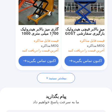
درباره ما
بازدید از کارخانه
کنترل کیفیت
میز بالابر قیچی هیدرولیک
گاری میز بالابر هیدرولیک
بارگیری سفارشی GOST
1700 میلی متری 1000
با نرده محافظ
کیلوگرم پلت فرم بالابر
با ما تماس بگیرید
قیمت:
قابل مذاکره
قیمت:
قابل مذاکره
هیدرولیک سیار
MOQ:
مذاکره
MOQ:
مذاکره
اخبار
آخرین قیمت را دریافت کنید
آخرین قیمت را دریافت کنید
پرونده ها
اکنون تماس بگیرید
اکنون تماس بگیرید
بیشتر ببینید
جرثقیل سقفی تک تیر
جرثقیل سقفی دو تیر
پیام بگذارید
ما به سرعت پاسخ خواهیم داد
میز بالابر قیچی هیدرولیک