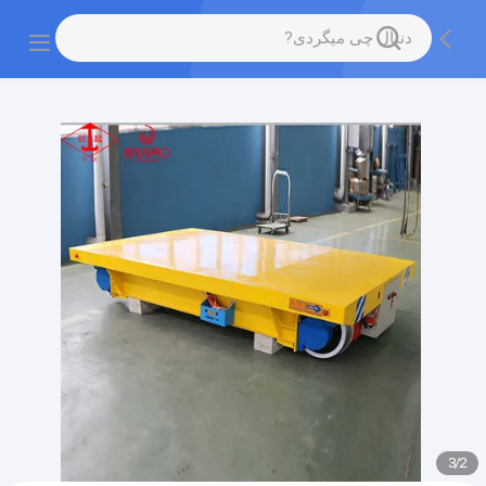
gtag('config', 'G-QWE9HWC3PF', {cookie_flags:
"SameSite=None;Secure"});
3
/
2