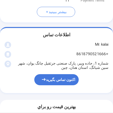
TT
Payment Terms
بیشتر ببینید
اطلاعات تماس
Mr. kalai
+8618790521666
شماره 1، جاده وییر، پارک صنعتی جرثقیل چانگ یوان، شهر
سین شیانگ، استان هنان، چین
اکنون تماس بگیرید
بهترين قيمت رو براي