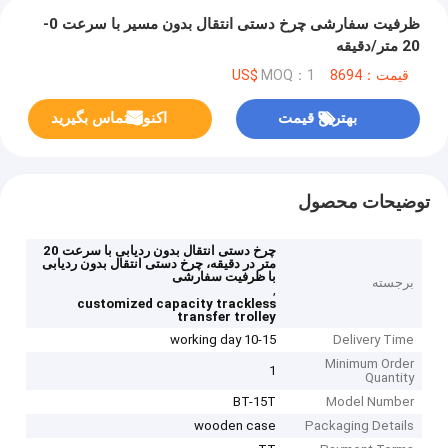
ظرفیت سفارشی چرخ دستی انتقال بدون مسیر با سرعت 0-
20 متر/دقیقه
قیمت：8694 US$
MOQ：1
بهترین قیمت
اکنون تماس بگیرید
توضیحات محصول
چرخ دستی انتقال بدون ردیابی با سرعت 20
متر در دقیقه، چرخ دستی انتقال بدون ردیابی
با ظرفیت سفارشی
برجسته
,
customized capacity trackless
transfer trolley
10-15 working day
Delivery Time
Minimum Order
1
Quantity
BT-15T
Model Number
wooden case
Packaging Details