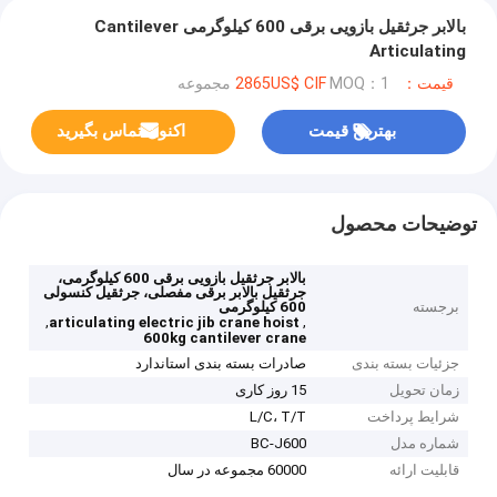
بالابر جرثقیل بازویی برقی 600 کیلوگرمی Cantilever
Articulating
قیمت：2865US$ CIF
MOQ：1 مجموعه
بهترین قیمت
اکنون تماس بگیرید
توضیحات محصول
بالابر جرثقیل بازویی برقی 600 کیلوگرمی،
جرثقیل بالابر برقی مفصلی، جرثقیل کنسولی
برجسته
600 کیلوگرمی
,
,
articulating electric jib crane hoist
600kg cantilever crane
جزئیات بسته بندی
صادرات بسته بندی استاندارد
زمان تحویل
15 روز کاری
شرایط پرداخت
L/C، T/T
شماره مدل
BC-J600
قابلیت ارائه
60000 مجموعه در سال