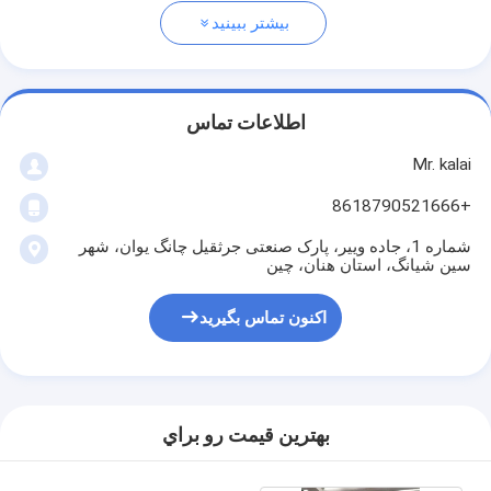
بیشتر ببینید
اطلاعات تماس
Mr. kalai
+8618790521666
شماره 1، جاده وییر، پارک صنعتی جرثقیل چانگ یوان، شهر
سین شیانگ، استان هنان، چین
اکنون تماس بگیرید
بهترين قيمت رو براي