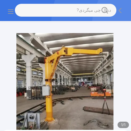
gtag('config', 'G-QWE9HWC3PF', {cookie_flags:
"SameSite=None;Secure"});
1
/
1