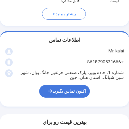
قیمت
قابل مذاکره
بیشتر ببینید
اطلاعات تماس
Mr. kalai
+8618790521666
شماره 1، جاده وییر، پارک صنعتی جرثقیل چانگ یوان، شهر
سین شیانگ، استان هنان، چین
اکنون تماس بگیرید
بهترين قيمت رو براي