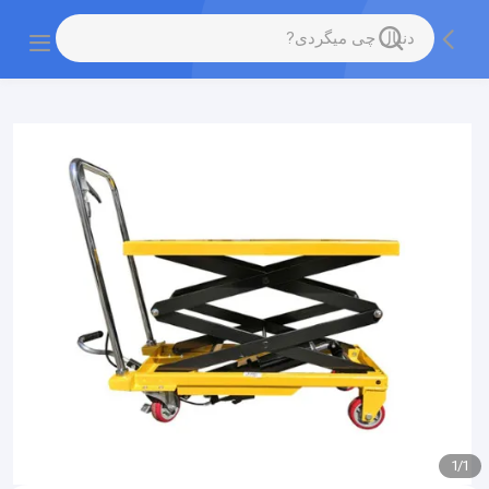
gtag('config', 'G-QWE9HWC3PF', {cookie_flags:
"SameSite=None;Secure"});
1
/
1