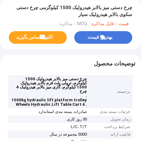
چرخ دستی میز بالابر هیدرولیک 1500 کیلوگرمی چرخ دستی
سکوی بالابر هیدرولیک سیار
قیمت：قابل مذاکره
MOQ：مذاکره
بهترین قیمت
اکنون تماس بگیرید
توضیحات محصول
چرخ دستی میز بالابر هیدرولیک 1500
کیلوگرم، ترولی پلت فرم بالابر هیدرولیک
1500 کیلوگرم، گاری میز بالابر هیدرولیک 4
چرخ
برجسته
,
1500kg hydraulic lift platform trolley
,
4 Wheels Hydraulic Lift Table Cart
جزئیات بسته بندی
صادرات بسته بندی استاندارد
زمان تحویل
30 روز کاری
شرایط پرداخت
L/C، T/T
قابلیت ارائه
5000 مجموعه در سال