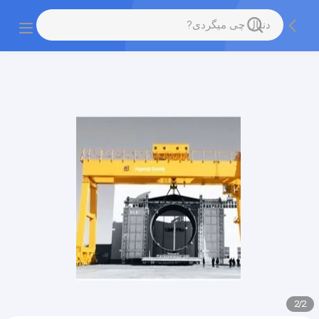
gtag('config', 'G-QWE9HWC3PF', {cookie_flags:
"SameSite=None;Secure"});
2
/
2