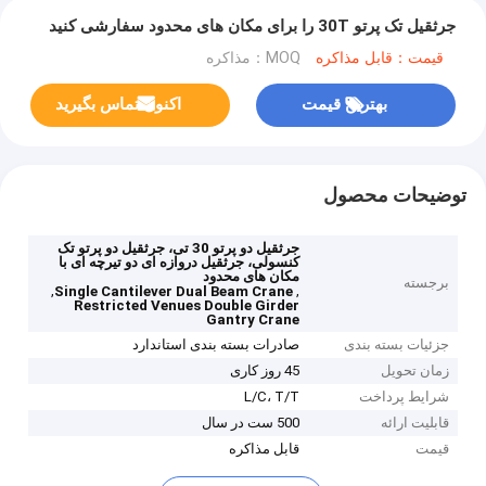
جرثقیل تک پرتو 30T را برای مکان های محدود سفارشی کنید
قیمت：قابل مذاکره
MOQ：مذاکره
بهترین قیمت
اکنون تماس بگیرید
توضیحات محصول
جرثقیل دو پرتو 30 تی، جرثقیل دو پرتو تک
کنسولی، جرثقیل دروازه ای دو تیرچه ای با
مکان های محدود
برجسته
,
,
Single Cantilever Dual Beam Crane
Restricted Venues Double Girder
Gantry Crane
جزئیات بسته بندی
صادرات بسته بندی استاندارد
زمان تحویل
45 روز کاری
شرایط پرداخت
L/C، T/T
قابلیت ارائه
500 ست در سال
قیمت
قابل مذاکره