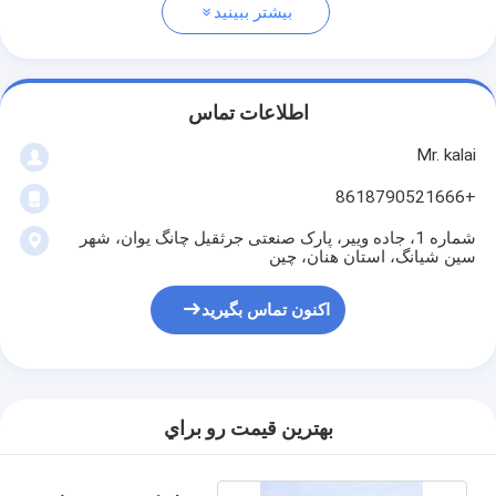
بیشتر ببینید
اطلاعات تماس
Mr. kalai
+8618790521666
شماره 1، جاده وییر، پارک صنعتی جرثقیل چانگ یوان، شهر
سین شیانگ، استان هنان، چین
اکنون تماس بگیرید
بهترين قيمت رو براي