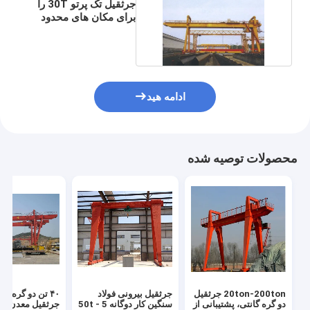
جرثقیل تک پرتو 30T را
برای مکان های محدود
سفارشی کنید
ادامه هید
محصولات توصیه شده
20ton-200ton جرثقیل
جرثقیل بیرونی فولاد
۴۰ تن دو گره گا
دو گره گانتی، پشتیبانی از
سنگین کار دوگانه 5 - 50t
جرثقیل معدن مو