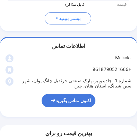
قیمت
قابل مذاکره
بیشتر ببینید
اطلاعات تماس
Mr. kalai
+8618790521666
شماره 1، جاده وییر، پارک صنعتی جرثقیل چانگ یوان، شهر
سین شیانگ، استان هنان، چین
اکنون تماس بگیرید
بهترين قيمت رو براي