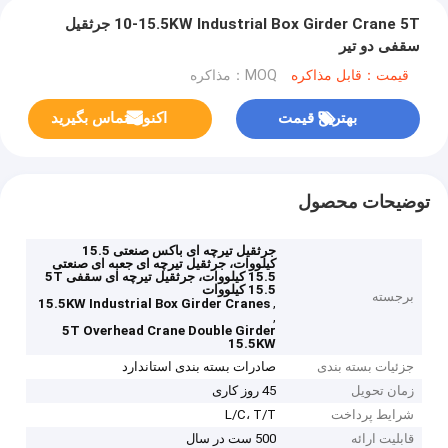
10-15.5KW Industrial Box Girder Crane 5T جرثقیل
سقفی دو تیر
قیمت：قابل مذاکره
MOQ：مذاکره
بهترین قیمت
اکنون تماس بگیرید
توضیحات محصول
جرثقیل تیرچه ای باکس صنعتی 15.5
کیلووات، جرثقیل تیرچه ای جعبه ای صنعتی
15.5 کیلووات، جرثقیل تیرچه ای سقفی 5T
15.5 کیلووات
برجسته
,
15.5KW Industrial Box Girder Cranes
,
5T Overhead Crane Double Girder
15.5KW
جزئیات بسته بندی
صادرات بسته بندی استاندارد
زمان تحویل
45 روز کاری
شرایط پرداخت
L/C، T/T
قابلیت ارائه
500 ست در سال