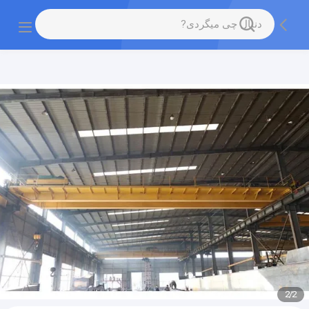
gtag('config', 'G-QWE9HWC3PF', {cookie_flags:
"SameSite=None;Secure"});
2
/
2