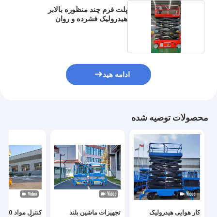
پلت فرم چند منظوره بالابر
هیدرولیک فشرده و روان
ادامه هید
محصولات توصیه شده
کار هوایی هیدرولیک
تجهیزات ماشین بلند
کنترل مواد 00