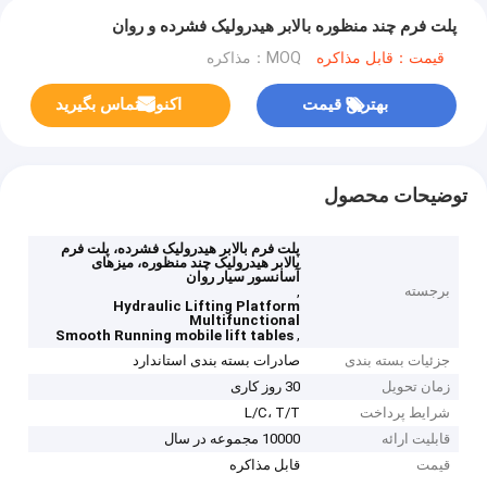
پلت فرم چند منظوره بالابر هیدرولیک فشرده و روان
قیمت：قابل مذاکره
MOQ：مذاکره
بهترین قیمت
اکنون تماس بگیرید
توضیحات محصول
پلت فرم بالابر هیدرولیک فشرده، پلت فرم
بالابر هیدرولیک چند منظوره، میزهای
آسانسور سیار روان
برجسته
,
Hydraulic Lifting Platform
Multifunctional
,
Smooth Running mobile lift tables
جزئیات بسته بندی
صادرات بسته بندی استاندارد
زمان تحویل
30 روز کاری
شرایط پرداخت
L/C، T/T
قابلیت ارائه
10000 مجموعه در سال
قیمت
قابل مذاکره