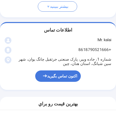
بیشتر ببینید
اطلاعات تماس
Mr. kalai
+8618790521666
شماره 1، جاده وییر، پارک صنعتی جرثقیل چانگ یوان، شهر
سین شیانگ، استان هنان، چین
اکنون تماس بگیرید
بهترين قيمت رو براي