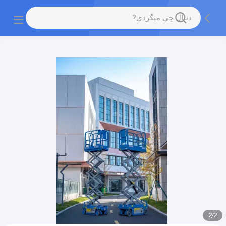
gtag('config', 'G-QWE9HWC3PF', {cookie_flags:
"SameSite=None;Secure"});
2
/
2