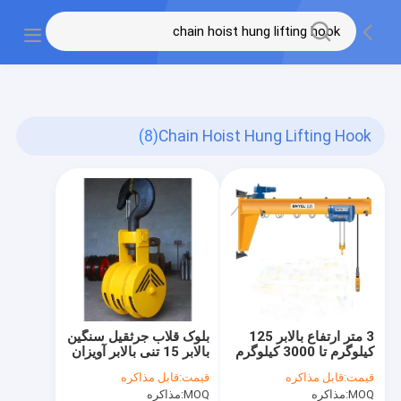
gtag('config', 'G-QWE9HWC3PF', {cookie_flags:
"SameSite=None;Secure"});
(8)
Chain Hoist Hung Lifting Hook
3 متر ارتفاع بالابر 125
بلوک قلاب جرثقیل سنگین
کیلوگرم تا 3000 کیلوگرم
بالابر 15 تنی بالابر آویزان
جرثقیل کنترل از راه دور
قیمت:
قابل مذاکره
قیمت:
قابل مذاکره
MOQ:
مذاکره
MOQ:
مذاکره