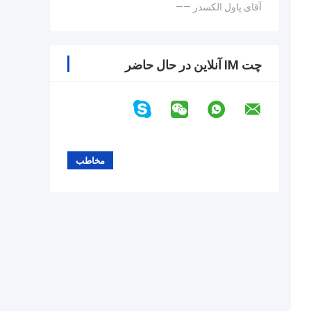
—— آقای پاول الکسدر
چت IM آنلاین در حال حاضر