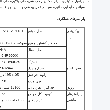
جرثقیل کانتینری دارای مکانیزم چرخشی، قاب بالایی، قاب ا
سیلندر جابجایی جانبی، سیلندر قفل پیچشی و سایر اجزاء اس
پارامترهای عملکرد:
پیکربندی
مدل موتور
OLVO TAD1151
پایه
حداکثر گشتاور موتور
780/1260N·m/rpm
مدل انتقال
ANA
5.5HR36000
لاستیک
18:00-25 40PR
پخش کننده
شماره مدل
DJ450FA
زاویه چرخش
+105/-195 درجه
وزن مرده
7.8 تن
رونق
حداکثر ارتفاع بالابر
15100 میلی متر
پارامترهای
کیفیت کل خودرو
72 تن
ماشین
عرض کلی
053-12185
م