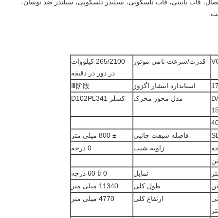
تصال، قاب پایینی، قاب تلسکوپی، سیلندر تلسکوپی، سیلندر ضد نوسان،
ت.
V
قدرت/سرعت نامی موتور
265/2100 کیلووات
در دور در دقیقه
1
استاندارد انتشار اگزوز
Ⅲ阶段
D
مدل محور محرک
کسلر D102PL341
1
S
فاصله شیفت جانبی
± 800 میلی متر
زاویه شیب
0 درجه
تمایل
0 تا 60 درجه
طول کلی
11340 میلی متر
6 میلی
ارتفاع کلی
4770 میلی متر
تر