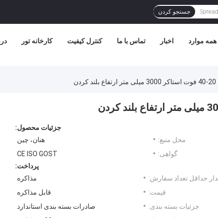
جستجو کردن
همه موارد
اخبار
تماس با ما
کنترل کیفیت
کارخانه تور
درب
دن
جزئیات محصول:
محل منبع:
هنان، چین
گواهی:
CE ISO GOST
پرداخت:
ار حداقل تعداد سفارش:
مذاکره
قیمت:
قابل مذاکره
جزئیات بسته بندی:
صادرات بسته بندی استاندارد