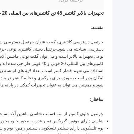
برجسته کردن:
تجهیزات بالابر کانتینر 45 تن کانتینرهای بین المللی 20 - فوت و 40 پا
مقدمه:
جرثقیل دسترسی کانتینری، که به عنوان جرثقیل دسترسی شن
دسترسی شناخته می شود.جرثقیل دستی کانتینری نوعی جرثقیل
نوعی تجهیزات بالابر است و می توان گفت نوعی ماشین آلات
کانتینرهای بین المللی 20 فوتی و 
استفاده می شوند.فشار کمتر است، تعداد لایه های انباشته ز
امکان پذیر است.به ویژه برای بارگیری و تخلیه کانتینر در بن
شود و همچنین می تواند به عنوان تجهیزات کمکی در پایانه ها
ساختار:
جرثقیل جلوی کانتینر از سه قسمت شاسی ماشین آلات ساختم
شاسی دارای موتور، گیربکس تغییر قدرت، محور جلو، محور ع
بوم تلسکوپی دارای سیلندر تلسکوپی، سیلندر زمین، بوم و س