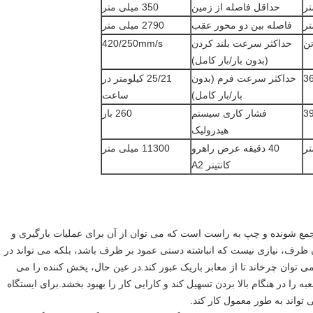
حداقل فاصله از زمین
350 میلی متر
فاصله بین دو محور عقب
2790 میلی متر
حداکثر سرعت بلند کردن
420/250mm/s
(بدون بار/بار کامل)
3
حداکثر سرعت فرم (بدون
25/21 کیلومتر در
بار/بار کامل)
ساعت
3
فشار کاری سیستم
260 بار
هیدرولیک
40 دقیقه عرض راهرو
11300 میلی متر
کانتینر A2
جمع شونده و چپ به راست است که می توان از آن برای عملیات بارگیری و
 کرد.هنگام بالا بردن ظرف، نیازی نیست که انباشته دستی عمود بر ظرف باشد، بلکه می تواند در
 توان چرخاند تا از معابر باریک عبور کند.در عین حال، پخش کننده را می
 جعبه را در هنگام بالا بردن تسهیل کند و کارایی کار را بهبود بخشد.برای ایستگاه
واند به طور معمول کار کند.