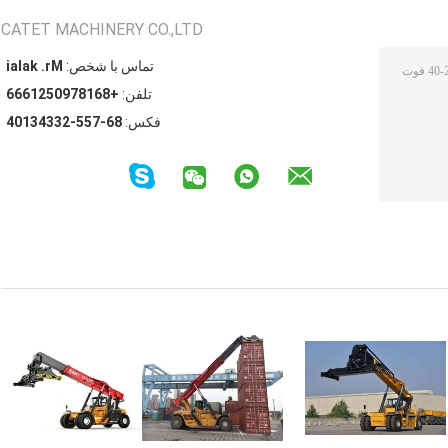
CATET MACHINERY CO.,LTD
تماس با شخص:
Mr. kalai
تلفن:
+8618790521666
فکس:
86-755-23343104