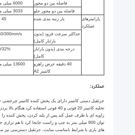
فاصله بین دو محور
6000 میلی متر
فاصله بین دو محور جلو
3033 میلی متر
پارامترهای
بار رتبه بندی شده
45 تن
عملکرد
حداکثر سرعت فرود (بدون
60/300mm/s
بار/بار کامل)
درجه بندی (بدون بار/بار
9/32%
کامل)
40 دقیقه عرض راهرو
13600 میلی متر
کانتینر A2
عملکرد:
جرثقیل دستی کانتینر دارای یک پخش کننده کانتینر چرخشی 
تخلیه کانتینر 20 فوتی و 40 فوتی استفاده
زاویه ای با ظرف عمل کند.پس از بلند کردن، پخش کننده را می
توان 800 میلی متر به چپ و راست جابجا کرد تا هم ترازی
های باری با شرایط نامناسب سایت، جرثقیل دسترسی نیز می ت